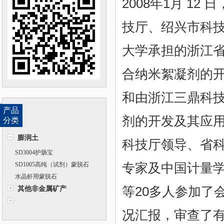
2008年1月 1
技厅、绍兴市科
大学承担的浙江省
合纳米絮凝剂的开发
和由浙江三鼎科技
产品
剂的开发及其应用
分类
膨润土
科技厅领导、省
SD3004护肠宝
专家及中国计量
SD1005高纯（试剂）蒙脱石
水晶虾用蒙脱石
等20多人参加了
其他非金属矿产
况汇报，审查了