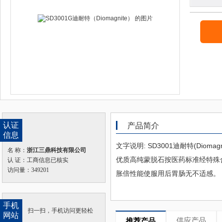
认证
产品简介
信息
文字说明: SD3001迪耐特(Diom
名 称：
浙江三鼎科技有限公司
优质高纯蒙脱石按医药标准经特殊
认 证：工商信息已核实
访问量：349201
胀倍性能使服用后胃肠无不适感。 迪耐
手机
扫一扫，手机访问更轻松
网站
供应产品
推荐产品