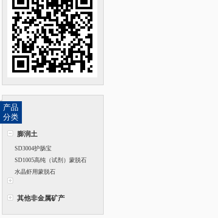
产品
分类
膨润土
SD3004护肠宝
SD1005高纯（试剂）蒙脱石
水晶虾用蒙脱石
其他非金属矿产