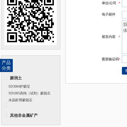
单位/公司
*
电子邮件
留言内容
*
图形验证码
*
产品
分类
膨润土
SD3004护肠宝
SD1005高纯（试剂）蒙脱石
水晶虾用蒙脱石
其他非金属矿产