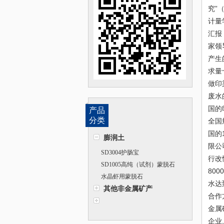
究”
计量
汇报
家领
产生
求量
做印
废水
国的
产品
分类
全国
国的
膨润土
限公
SD3004护肠宝
行改
SD1005高纯（试剂）蒙脱石
80
水晶虾用蒙脱石
水达
其他非金属矿产
合作
金属
企业