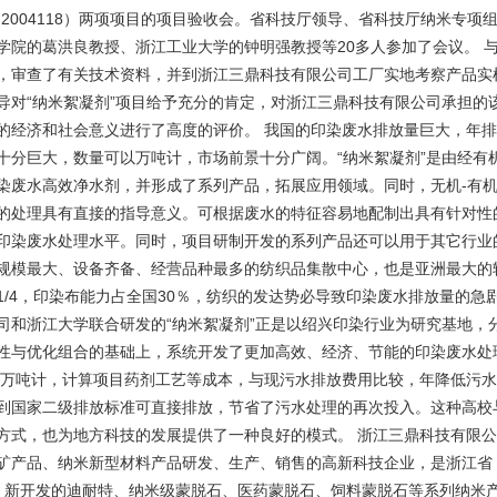
（2004118）两项项目的项目验收会。省科技厅领导、省科技厅纳米专
学院的葛洪良教授、浙江工业大学的钟明强教授等20多人参加了会议。 
，审查了有关技术资料，并到浙江三鼎科技有限公司工厂实地考察产品实
导对“纳米絮凝剂”项目给予充分的肯定，对浙江三鼎科技有限公司承担的
的经济和社会意义进行了高度的评价。 我国的印染废水排放量巨大，年排
十分巨大，数量可以万吨计，市场前景十分广阔。“纳米絮凝剂”是由经有
染废水高效净水剂，并形成了系列产品，拓展应用领域。同时，无机-有机
的处理具有直接的指导意义。可根据废水的特征容易地配制出具有针对性
印染废水处理水平。同时，项目研制开发的系列产品还可以用于其它行业
规模最大、设备齐备、经营品种最多的纺织品集散中心，也是亚洲最大的
1/4，印染布能力占全国30％，纺织的发达势必导致印染废水排放量的
司和浙江大学联合研发的“纳米絮凝剂”正是以绍兴印染行业为研究基地，
性与优化组合的基础上，系统开发了更加高效、经济、节能的印染废水处
00万吨计，计算项目药剂工艺等成本，与现污水排放费用比较，年降低污水
到国家二级排放标准可直接排放，节省了污水处理的再次投入。这种高校
方式，也为地方科技的发展提供了一种良好的模式。 浙江三鼎科技有限
矿产品、纳米新型材料产品研发、生产、销售的高新科技企业，是浙江省 “
, 新开发的迪耐特、纳米级蒙脱石、医药蒙脱石、饲料蒙脱石等系列纳米