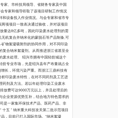
项组专家、市科技局领导、省财务专家及中国
与会专家和领导听取了该项目研制工作情况
样和设备投入作业情况。与会专家和省市专
该两项项目一致表决通过验收，并对该项目
放量达8亿多吨，因此印染废水处理剂的需
机无机复合并纳米化的蒙脱石等产品制备,可
-矿物絮凝吸附剂的协同作用，对不同印染
的复合纳米絮凝剂。从而推进浙江省甚至全
的废水处理。 绍兴市拥有中国轻纺城这个
轻纺专业市场，光是绍兴县年产布量就占全
急剧增长，环境污染严重。而浙江三鼎科技有
分析印染废水特性，在对不同药剂及工艺进
理药剂及方法。若以年处理印染工业废水
排放费可达9000万元以上，并且处理后的
与企业资源优势互补，结合地方特色需求的
公司是一家集环保技术产品、医药产品、非
 十五 ” 纳米重大科技攻关第二批示范项目
产品，目前已打入国际市场。“纳米絮凝